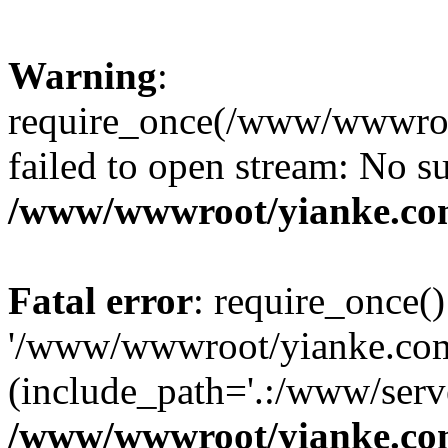
Warning
:
require_once(/www/wwwroo
failed to open stream: No su
/www/wwwroot/yianke.co
Fatal error
: require_once()
'/www/wwwroot/yianke.com
(include_path='.:/www/serve
/www/wwwroot/yianke.co